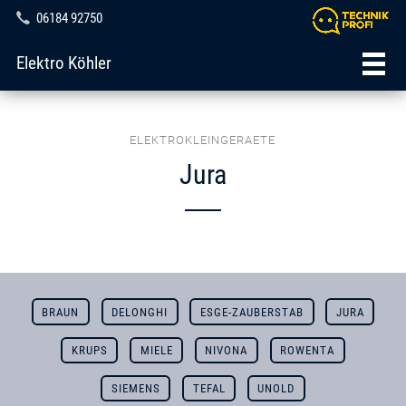
06184 92750
Elektro Köhler
ELEKTROKLEINGERAETE
Jura
BRAUN
DELONGHI
ESGE-ZAUBERSTAB
JURA
KRUPS
MIELE
NIVONA
ROWENTA
SIEMENS
TEFAL
UNOLD