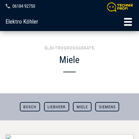
06184 92750
Elektro Köhler
ELEKTROGROSSGERÄTE
Miele
BOSCH
LIEBHERR
MIELE
SIEMENS